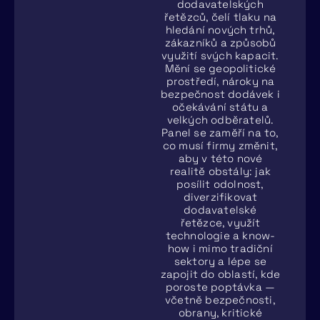
dodavatelských
řetězců, čelí tlaku na
hledání nových trhů,
zákazníků a způsobů
využití svých kapacit.
Mění se geopolitické
prostředí, nároky na
bezpečnost dodávek i
očekávání státu a
velkých odběratelů.
Panel se zaměří na to,
co musí firmy změnit,
aby v této nové
realitě obstály: jak
posílit odolnost,
diverzifikovat
dodavatelské
řetězce, využít
technologie a know-
how i mimo tradiční
sektory a lépe se
zapojit do oblastí, kde
poroste poptávka —
včetně bezpečnosti,
obrany, kritické