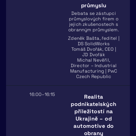
průmyslu
Debata se zástupci
průmyslových firem o
jejich zkušenostech s
obranným průmyslem.
Zdeněk Bašta, ředitel |
DS SolidWorks
Tomáš Dvořák, CEO |
JD Dvořák
Michal Nevěřil,
Director – Industrial
Manufacturing | PwC
Czech Republic
16:00–16:15
Realita
podnikatelských
příležitostí na
Ukrajině – od
automotive do
obrany