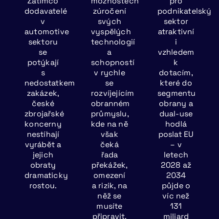
Zatímco
možnostech
pro
dodavatelé
zúročení
podnikatelský
v
svých
sektor
automotive
vyspělých
atraktivní
sektoru
technologií
i
se
a
vzhledem
potýkají
schopností
k
s
v rychle
dotacím,
nedostatkem
se
které do
zakázek,
rozvíjejícím
segmentu
české
obranném
obrany a
zbrojařské
průmyslu,
dual-use
koncerny
kde na ně
hodlá
nestíhají
však
poslat EU
vyrábět a
čeká
– v
jejich
řada
letech
obraty
překážek,
2028 až
dramaticky
omezení
2034
rostou.
a rizik, na
půjde o
něž se
víc než
musíte
131
připravit.
miliard