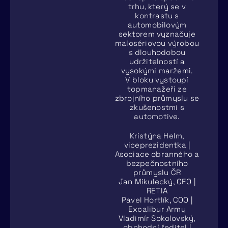
trhu, který se v
kontrastu s
automobilovým
sektorem vyznačuje
malosériovou výrobou
s dlouhodobou
udržitelností a
vysokými maržemi.
V bloku vystoupí
topmanažeři ze
zbrojního průmyslu se
zkušenostmi s
automotive.
Kristýna Helm,
viceprezidentka |
Asociace obranného a
bezpečnostního
průmyslu ČR
Jan Mikulecký, CEO |
RETIA
Pavel Hortlík, COO |
Excalibur Army
Vladimír Sokolovský,
obchodní ředitel |