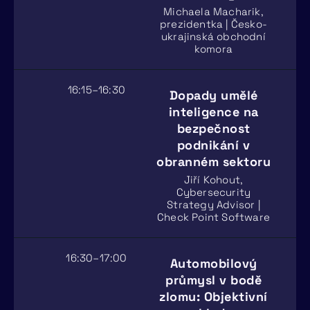
Michaela Macharik,
prezidentka | Česko-
ukrajinská obchodní
komora
16:15–16:30
Dopady umělé
inteligence na
bezpečnost
podnikání v
obranném sektoru
Jiří Kohout,
Cybersecurity
Strategy Advisor |
Check Point Software
16:30–17:00
Automobilový
průmysl v bodě
zlomu: Objektivní