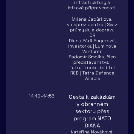
infrastruktury a
krizové připravenosti.
Milena Jabůrková,
viceprezidentka | Svaz
průmyslu a dopravy
ČR
Diana Rádl Rogerová,
investorka | Luminova
Ventures
Radomír Smolka, člen
představenstva |
Tatra Trucks, ředitel
R&D | Tatra Defence
Vehicle
14:40–14:55
Cesta k zakázkám
v obranném
sektoru přes
program NATO
DIANA
Kateřina Nováková,