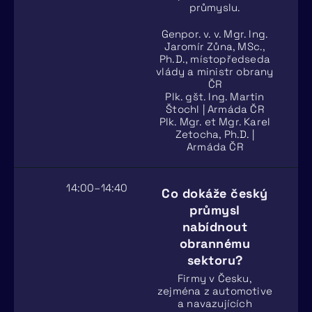
průmyslu.
Genpor. v. v. Mgr. Ing.
Jaromír Zůna, MSc.,
Ph.D., místopředseda
vlády a ministr obrany
ČR
Plk. gšt. Ing. Martin
Štochl | Armáda ČR
Plk. Mgr. et Mgr. Karel
Zetocha, Ph.D. |
Armáda ČR
14:00–14:40
Co dokáže český
průmysl
nabídnout
obrannému
sektoru?
Firmy v Česku,
zejména z automotive
a navazujících