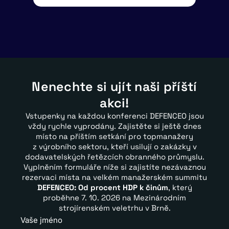
Nenechte si ujít naši příští
akci!
Vstupenky na každou konferenci DEFENCEO jsou
vždy rychle vyprodány. Zajistěte si ještě dnes
místo na příštím setkání pro topmanažery
z výrobního sektoru, kteří usilují o zakázky v
dodavatelských řetězcích obranného průmyslu.
Vyplněním formuláře níže si zajistíte nezávaznou
rezervaci místa na velkém manažerském summitu
DEFENCEO: Od procent HDP k činům
, který
proběhne 7. 10. 2026 na Mezinárodním
strojírenském veletrhu v Brně.
Vaše jméno