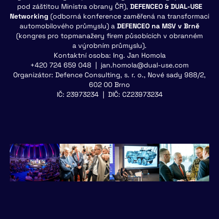
pod záštitou Ministra obrany ČR),
DEFENCEO & DUAL-USE
Networking
(odborná konference zaměřená na transformaci
automobilového průmyslu) a
DEFENCEO na MSV v Brně
(kongres pro topmanažery firem působících v obranném
a výrobním průmyslu).
Kontaktní osoba: Ing. Jan Homola
+420 724 659 048 | jan.homola@dual-use.com
Organizátor: Defence Consulting, s. r. o., Nové sady 988/2,
602 00 Brno
IČ: 23973234 | DIČ: CZ23973234