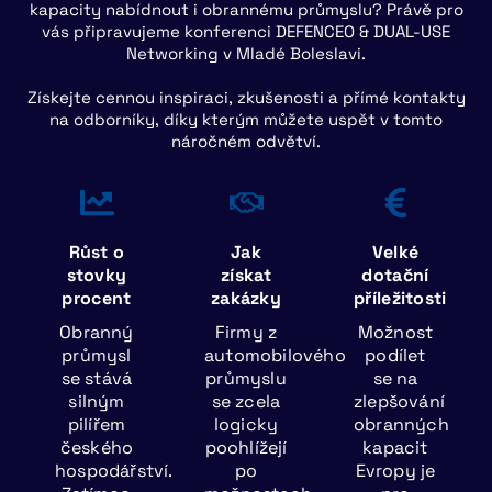
kapacity nabídnout i obrannému průmyslu? Právě pro
vás připravujeme konferenci DEFENCEO & DUAL-USE
Networking v Mladé Boleslavi.
Získejte cennou inspiraci, zkušenosti a přímé kontakty
na odborníky, díky kterým můžete uspět v tomto
náročném odvětví.
Růst o
Jak
Velké
stovky
získat
dotační
procent
zakázky
příležitosti
Obranný
Firmy z
Možnost
průmysl
automobilového
podílet
se stává
průmyslu
se na
silným
se zcela
zlepšování
pilířem
logicky
obranných
českého
poohlížejí
kapacit
hospodářství.
po
Evropy je