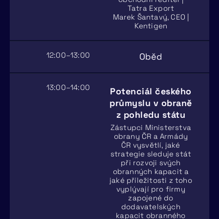
Tatra Export
Marek Šantavý, CEO |
Kentigen
12:00–13:00
Oběd
13:00–14:00
Potenciál českého
průmyslu v obraně
z pohledu státu
Zástupci Ministerstva
obrany ČR a Armády
ČR vysvětlí, jaké
strategie sleduje stát
při rozvoji svých
obranných kapacit a
jaké příležitosti z toho
vyplývají pro firmy
zapojené do
dodavatelských
kapacit obranného