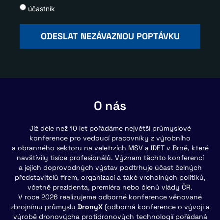
účastník
ODESLAT NEZÁVAZNOU POPTÁVKU
O nás
Již déle než 10 let pořádáme největší průmyslové
konference pro vedoucí pracovníky z výrobního
a obranného sektoru na veletrzích MSV a IDET v Brně, které
navštívily tisíce profesionálů. Význam těchto konferencí
a jejich doprovodných výstav podtrhuje účast čelných
představitelů firem, organizací a také vrcholných politiků,
včetně prezidenta, premiéra nebo členů vlády ČR.
V roce 2026 realizujeme odborné konference věnované
zbrojnímu průmyslu
DronyX
(odborná konference o vývoji a
výrobě dronovýcha protidronových technologií pořádaná