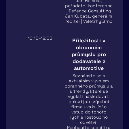
Jan Homola,
pořadatel konference
| Defence Consulting
Jan Kubata, generální
ředitel | Veletrhy Brno
10:15–12:00
Příležitosti v
obranném
průmyslu pro
dodavatele z
automotive
Seznámíte se s
aktuálním vývojem
obranného průmyslu a
s trendy, které se
vyplatí následovat,
pokud jste výrobní
firma uvažující o
vstup do tohoto
rychle rostoucího
odvětví.
Pochopíte specifika